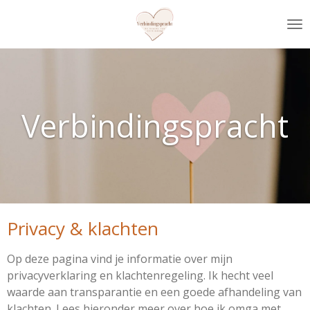
Ga
direct
naar
de
hoofdinhoud
Verbindingspracht
Privacy & klachten
Op deze pagina vind je informatie over mijn
privacyverklaring en klachtenregeling. Ik hecht veel
waarde aan transparantie en een goede afhandeling van
klachten. Lees hieronder meer over hoe ik omga met